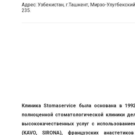
Адрес: Узбекистан, г.Ташкент, Мирзо-Улугбекский
235.
Д
Клиника Stomaservice была основана в 199
полноценной стоматологической клиники де
высококачественных услуг с использование
(KAVO, SIRONA), французских анастетико