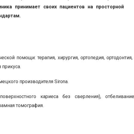
иника принимает своих пациентов на просторной
ндартам.
ской помощи: терапия, хирургия, ортопедия, ортодонтия,
 прикуса.
мецкого производителя Sirona.
поверхностного кариеса без сверления), отбеливан
орамная томография.