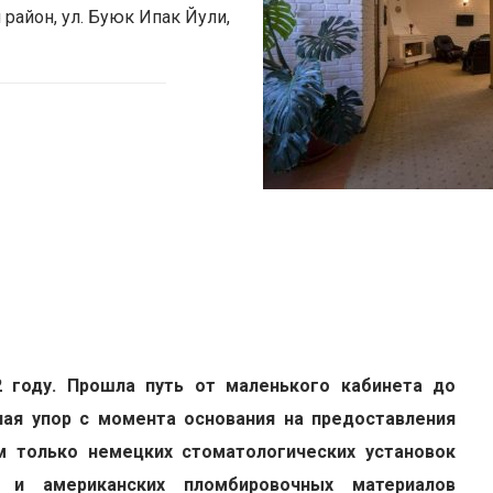
 район, ул. Буюк Ипак Йули,
ля уточнения информации звоните к нам: + 998 78 113-33-
2 году. Прошла путь от маленького кабинета до
лая упор с момента основания на предоставления
м только немецких стоматологических установок
в и американских пломбировочных материалов