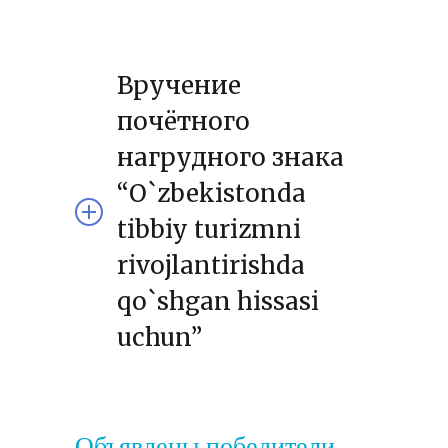
Вручение
почётного
нагрудного знака
“O`zbekistonda
tibbiy turizmni
rivojlantirishda
qo`shgan hissasi
uchun”
Объявлены победители