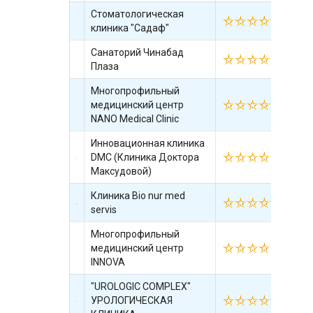
Стоматологическая
18.
клиника "Садаф"
Санаторий Чинабад
15.
Плаза
Многопрофильный
медицинский центр
09.
NANO Medical Clinic
Инновационная клиника
DMC (Клиника Доктора
11.
Максудовой)
Клиника Bio nur med
16.
servis
Многопрофильный
медицинский центр
06.
INNOVA
"UROLOGIC COMPLEX"
УРОЛОГИЧЕСКАЯ
26.