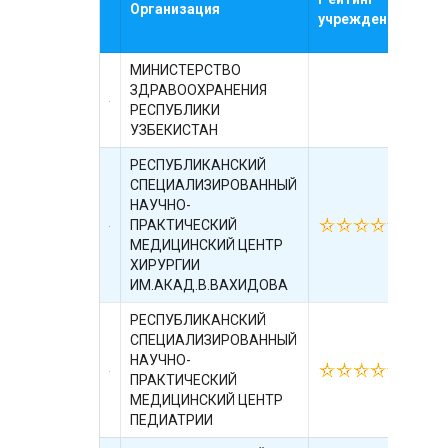
Организация
де
учреждения
рей
МИНИСТЕРСТВО
ЗДРАВООХРАНЕНИЯ
РЕСПУБЛИКИ
УЗБЕКИСТАН
РЕСПУБЛИКАНСКИЙ
СПЕЦИАЛИЗИРОВАННЫЙ
НАУЧНО-
ПРАКТИЧЕСКИЙ
01.
МЕДИЦИНСКИЙ ЦЕНТР
ХИРУРГИИ
ИМ.АКАД.В.ВАХИДОВА
РЕСПУБЛИКАНСКИЙ
СПЕЦИАЛИЗИРОВАННЫЙ
НАУЧНО-
01.
ПРАКТИЧЕСКИЙ
МЕДИЦИНСКИЙ ЦЕНТР
ПЕДИАТРИИ