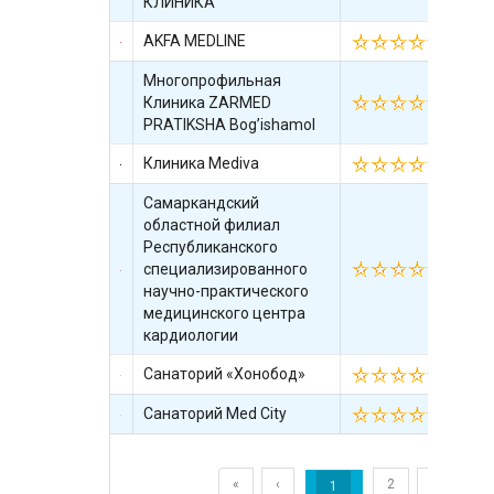
КЛИНИКА
AKFA MEDLINE
26.
Многопрофильная
Клиника ZARMED
16.
PRATIKSHA Bog’ishamol
Клиника Mediva
14.
Самаркандский
областной филиал
Республиканского
специализированного
04.
научно-практического
медицинского центра
кардиологии
Санаторий «Хонобод»
14.
Санаторий Med City
18.
«
‹
2
3
›
1