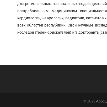
для региональных госпитальных подразделени
востребованным медицинским специальностям 
кардиологии, неврологии, педиатрии, патанатом
всех областей республики. Свои научные иссл
исследователей-соискателей) и 3 докторанта (ст
© 2025
Ассоц