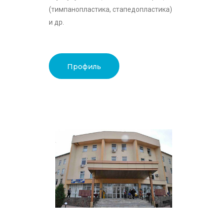
(тимпанопластика, стапедопластика)
и др.
Профиль