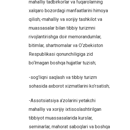
mahalliy tadbirkorlar va fuqarolarning
xalqaro bozordagi manfaatlarini himoya
qilish;-mahalliy va xorijiy tashkilot va
muassasalar bilan tibbiy turizmni
rivojlantirishga doir memorandumlar,
bitimlar, shartnomalar va O‘zbekiston
Respublikasi qonunchiligiga zid
bo‘lmagan boshqa hujjatlar tuzish;
-sog’liqni saqlash va tibbiy turizm
sohasida axborot xizmatlarini ko’rsatish;
-Assotsiatsiya a’zolarini yetakchi
mahalliy va xorijiy ixtisoslashtirilgan
tibbiyot muassasalarida kurslar,
seminarlar, mahorat saboqlari va boshqa