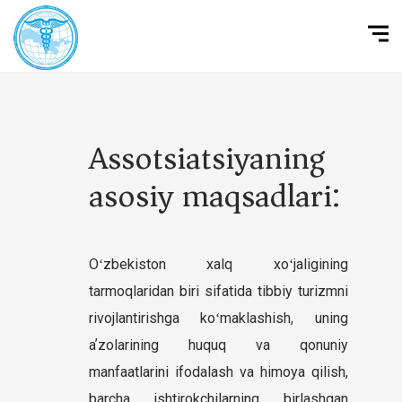
Assotsiatsiyaning
asosiy maqsadlari:
Oʻzbekiston xalq xoʻjaligining
tarmoqlaridan biri sifatida tibbiy turizmni
rivojlantirishga koʻmaklashish, uning
aʼzolarining huquq va qonuniy
manfaatlarini ifodalash va himoya qilish,
barcha ishtirokchilarning birlashgan