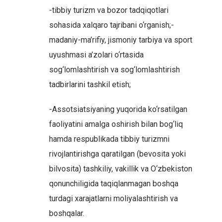
-tibbiy turizm va bozor tadqiqotlari
sohasida xalqaro tajribani o‘rganish;-
madaniy-ma’rifiy, jismoniy tarbiya va sport
uyushmasi a’zolari o‘rtasida
sog‘lomlashtirish va sog‘lomlashtirish
tadbirlarini tashkil etish;
-Assotsiatsiyaning yuqorida ko‘rsatilgan
faoliyatini amalga oshirish bilan bog‘liq
hamda respublikada tibbiy turizmni
rivojlantirishga qaratilgan (bevosita yoki
bilvosita) tashkiliy, vakillik va O‘zbekiston
qonunchiligida taqiqlanmagan boshqa
turdagi xarajatlarni moliyalashtirish va
boshqalar.