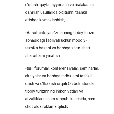
o‘qitish, qayta tayyorlash va malakasini
oshirish usullarida o‘qitishni tashkil
etishga ko‘maklashish;
-Assotsiatsiya aʼzolarining tibbiy turizm
sohasidagi faoliyati uchun moddiy-
texnika bazasi va boshqa zarur shart-
sharoitlarni yaratish;
-turli forumlar, konferensiyalar, seminarlar,
aksiyalar va boshqa tadbirlarni tashkil
etish va o‘tkazish orqali O‘zbekistonda
tibbiy turizmning imkoniyatlari va
afzalliklarini ham respublika ichida, ham
chet elda reklama qilish;