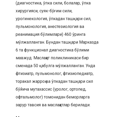
(диагностика, ўпка сили, болалар, ўпка
хирургияси, суяк-бўғим сили,
урогинекология, ўпкадан ташқари сил,
пульмонология, анестезиология ва
реанимация бўлимлари) 460 ўринга
мўлжалланган. Бундан ташқари Марказда
6 та функционал диагностика бўлими
мавжуд. Маслаҳат поликлиникаси бир
сменада 50 қабулга мўлжалланган. Унда
фтизиатр, пульмонолог, фтизиопедиатр,
торакал жарроҳ ва ўпкадан ташқари сил
бўйича мутахассис (уролог, ортопед,
офтальмолог) томонидан беморларга
зарур тавсия ва маслаҳатлар берилади.