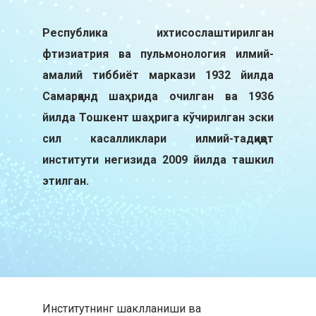
Республика ихтисослаштирилган
фтизиатрия ва пульмонология илмий-
амалий тиббиёт маркази 1932 йилда
Самарқанд шаҳрида очилган ва 1936
йилда Тошкент шаҳрига кўчирилган эски
сил касалликлари илмий-тадқиқот
институти негизида 2009 йилда ташкил
этилган.
Институтнинг шаклланиши ва