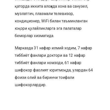
қаторда иккита алоҳида хона ва санузел,
музлатгич, плазмали телевизор,
кондиционер, WiFi билан таъминланган
юқори қулайликларга эга палаталар
беморлар хизматида.
Марказда 31 нафар илмий ходим, 7 нафар
тиббиёт фанлари доктори ва 12 нафар
тиббиёт фанлари номзоди, 61 нафар
шифокор фаолият юритмоқда, улардан 64
фоизи олий ва биринчи тоифали
шифокорлардир.