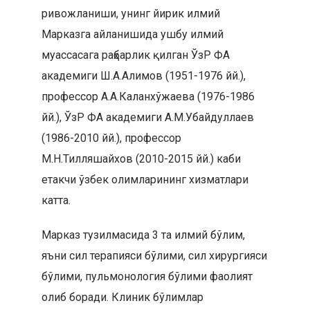
ривожланиши, унинг йирик илмий
Марказга айланишида ушбу илмий
муассасага раҳбарлик қилган ЎзР ФА
академиги Ш.А.Алимов (1951-1976 йй.),
профессор А.А.Каланхўжаева (1976-1986
йй.), ЎзР ФА академиги А.М.Убайдуллаев
(1986-2010 йй.), профессор
М.Н.Тилляшайхов (2010-2015 йй.) каби
етакчи ўзбек олимларининг хизматлари
катта.
Марказ тузилмасида 3 та илмий бўлим,
яъни сил терапияси бўлими, сил хирургияси
бўлими, пульмонология бўлими фаолият
олиб боради. Клиник бўлимлар