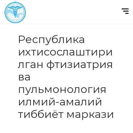
Республика
ихтисослаштири
лган фтизиатрия
ва
пульмонология
илмий-амалий
тиббиёт маркази