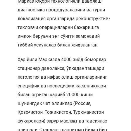
Марказ юқори технологияли даволаш-
диагностика процедураларини ва турли
локализация органларида реконструктив-
тикловчи операцияларни бажаришга
имкон берувчи энг сўнгги замонавий
тиббий ускуналар билан жиҳозланган.
Ҳар йили Марказда 4000 зиёд беморлар
стационар даволанса, ўпкадан ташқари
патология ва нафас олиш органларининг
специфик ва носпецифик касалликлари
билан оғриган қарийб 20000 киши,
шунингдек чет элликлар (Россия,
Қозоғистон, Тожикистон, Туркманистон
фуқаролари) зарур маслаҳат ва тавсиялар
олишади. Стандарт шароитлар билан бир