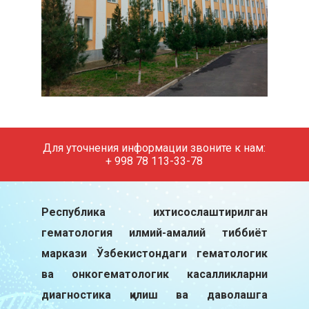
Для уточнения информации звоните к нам:
+ 998 78 113-33-78
Республика ихтисослаштирилган
гематология илмий-амалий тиббиёт
маркази Ўзбекистондаги гематологик
ва онкогематологик касалликларни
диагностика қилиш ва даволашга