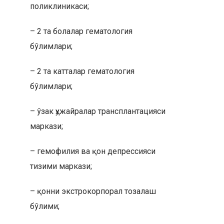
поликлиникаси;
– 2 та болалар гематология
бўлимлари;
– 2 та катталар гематология
бўлимлари;
– ўзак ҳужайралар трансплантацияси
маркази;
– гемофилия ва қон депрессияси
тизими маркази;
– қонни экстрокорпорал тозалаш
бўлими;