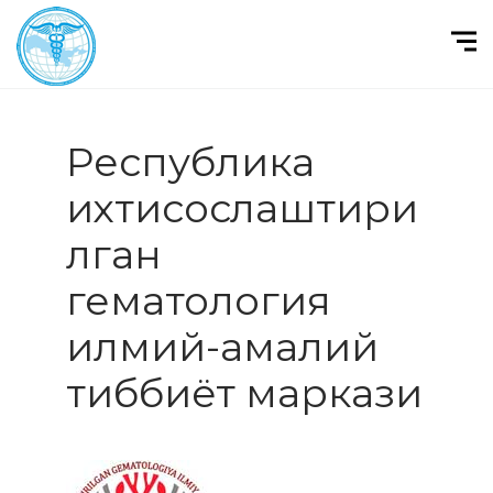
Республика
ихтисослаштири
лган
гематология
илмий-амалий
тиббиёт маркази