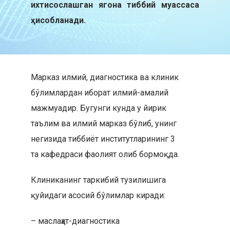
ихтисослашган ягона тиббий муассаса
ҳисобланади.
Марказ илмий, диагностика ва клиник
бўлимлардан иборат илмий-амалий
мажмуадир. Бугунги кунда у йирик
таълим ва илмий марказ бўлиб, унинг
негизида тиббиёт институтларининг 3
та кафедраси фаолият олиб бормоқда.
Клиниканинг таркибий тузилишига
қуйидаги асосий бўлимлар киради:
– маслаҳат-диагностика