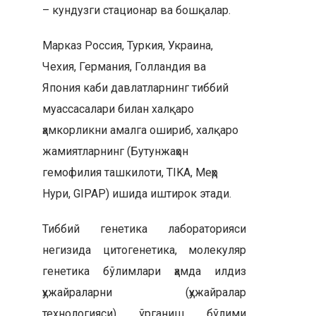
– кундузги стационар ва бошқалар.
Марказ Россия, Туркия, Украина,
Чехия, Германия, Голландия ва
Япония каби давлатларнинг тиббий
муассасалари билан халқаро
ҳамкорликни амалга ошириб, халқаро
жамиятларнинг (Бутунжаҳон
гемофилия ташкилоти, TIKA, Меҳр
Нури, GIPAP) ишида иштирок этади.
Тиббий генетика лабораторияси
негизида цитогенетика, молекуляр
генетика бўлимлари ҳамда илдиз
ҳужайраларни (ҳужайралар
технологияси) ўрганиш бўлими