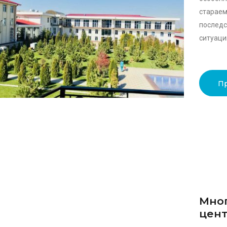
стараем
послед
ситуаци
П
Мно
цент