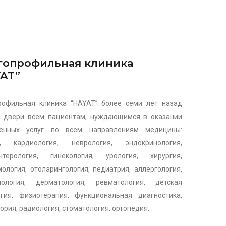
гопрофильная клиника
AT”
рофильная клиника “HAYAT” более семи лет назад
а двери всем пациентам, нуждающимся в оказании
венных услуг по всем направлениям медицины:
я, кардиология, неврология, эндокринология,
энтерология, гинекология, урология, хирургия,
ология, отоларингология, педиатрия, аллергология,
нология, дерматология, ревматология, детская
гия, физиотерапия, функциональная диагностика,
ория, радиология, стоматология, ортопедия.