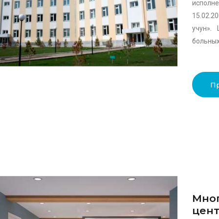
исполн
15.02.2
учун».
больных 
П
Мно
цент