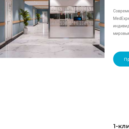
Совре
MedExpe
индиви
мировым
П
1-кл