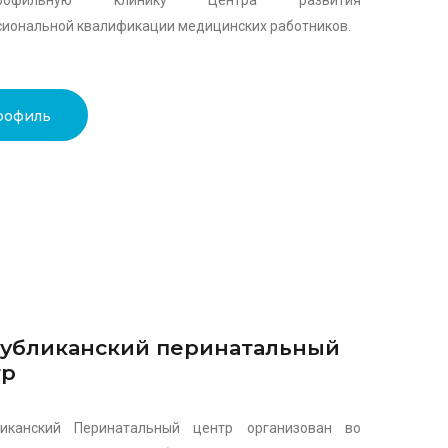
профильную клинику Центра развития
иональной квалификации медицинских работников.
рофиль
убликанский перинатальный
тр
ликанский Перинатальный центр организован во