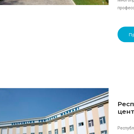
Много
професс
П
Респ
цен
Респуб