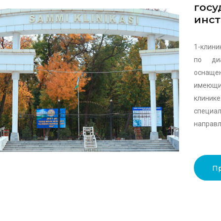
госу
инст
1-клини
по ди
оснаще
имеющий
клини
специ
направл
П