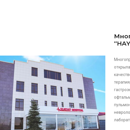
Мно
“HAY
Многоп
открыл
качест
терапи
гастро
офтальм
пульмо
невроло
лаборат