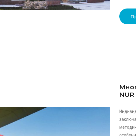
П
Мног
NUR 
Индивид
заключ
методик
особен