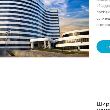
оборуд
сложны
орто
высокок
П
Шир
цент