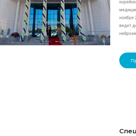
корей
медицин
ноябре 
ведет д
нейрохир
П
Спец