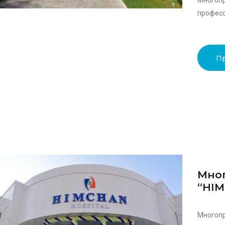
Много
професс
П
Мно
“HI
Многоп