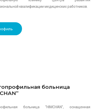
профильную клинику Центра развития
иональной квалификации медицинских работников.
рофиль
гопрофильная больница
MCHAN”
рофильная больница “HIMCHAN”, оснащенная