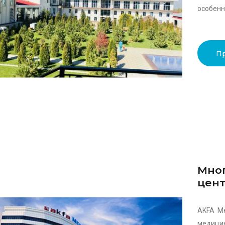
особенн
П
Мно
цент
AKFA Me
медици