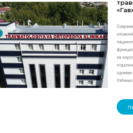
трав
«Гав
Соврем
сложней
пацие
функцио
за коро
отделе
одними 
Узбекис
П