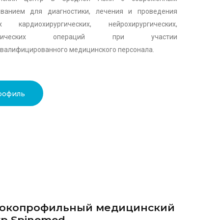
ованием для диагностики, лечения и проведения
х кардиохирургических, нейрохирургических,
педических операций при участии
валифицированного медицинского персонала.
рофиль
окопрофильный медицинский
р Spinemed