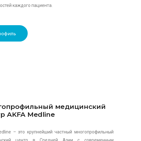
остей каждого пациента.
рофиль
гопрофильный медицинский
р AKFA Medline
dline – это крупнейший частный многопрофильный
нский центр в Средней Азии с современным