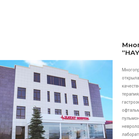
Мно
“HAY
Многоп
открыл
качест
терапи
гастро
офтальм
пульмо
невроло
лаборат