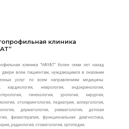
гопрофильная клиника
AT”
рофильная клиника “HAYAT” более семи лет назад
а двери всем пациентам, нуждающимся в оказании
венных услуг по всем направлениям медицины:
я, кардиология, неврология, эндокринология,
энтерология, гинекология, урология, хирургия,
ология, отоларингология, педиатрия, аллергология,
нология, дерматология, ревматология, детская
гия, физиотерапия, функциональная диагностика,
ория, радиология, стоматология, ортопедия.