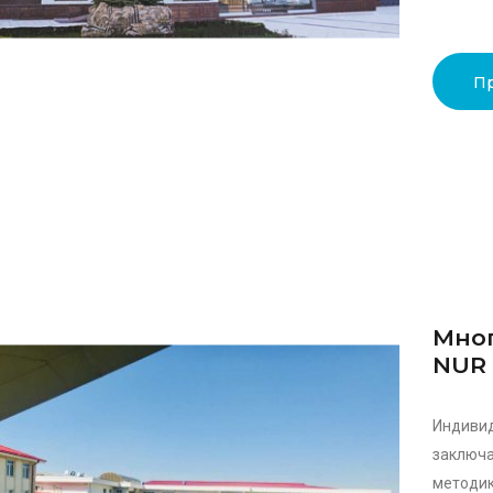
П
Мног
NUR 
Индивид
заключ
методик