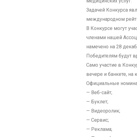
медицинских услуг.
Задачей Конкурса яв
международном рейтин
В Конкурсе могут уч
членами нашей Ассоц
намечено на 28 декабр
Победителям будут в
Само участие в Конк
вечере и банкете, на
Официальные номинац
— Веб-сайт;
— Буклет;
— Видеоролик;
— Сервис;
— Реклама;