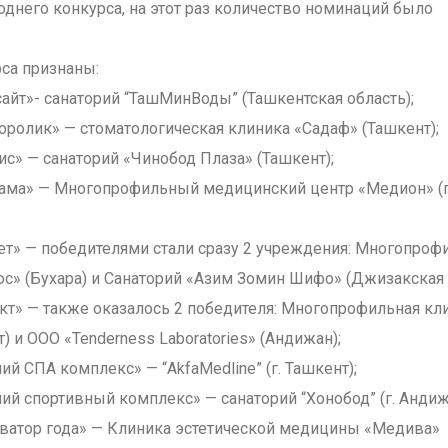
однего конкурса, на этот раз количество номинаций было
са признаны:
айт»- санаторий “ТашМинВоды” (Ташкентская область);
ролик» — стоматологическая клиника «Садаф» (Ташкент);
с» — санаторий «Чинобод Плаза» (Ташкент);
ама» — Многопрофильный медицинский центр «Медион» (г
ет» — победителями стали сразу 2 учреждения: Многопроф
с» (Бухара) и Санаторий «Азим Зомин Шифо» (Джизакская 
кт» — также оказалось 2 победителя: Многопрофильная кл
) и ООО «Tenderness Laboratories» (Андижан);
й СПА комплекс» — “AkfaMedline” (г. Ташкент);
й спортивный комплекс» — санаторий “Хонобод” (г. Андиж
ватор года» — Клиника эстетической медицины «Медива»