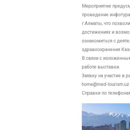
Мероприятие предусма
проведение инфотур
г.Алматы, что позвол
достижениях и возмо
ознакомиться с деят
здравоохранения Каза
В связи с изложенным
работе выставки.
Заявку на участие в 
home@med-tourism.uz.
Справки по телефонам