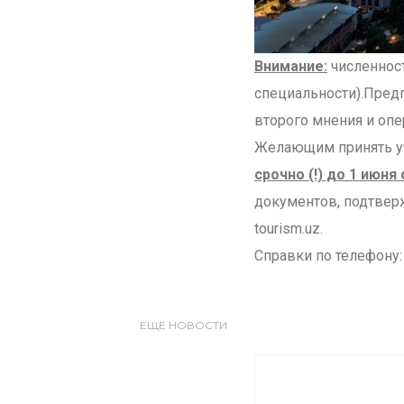
Внимание:
численност
специальности).Предп
второго мнения и опе
Желающим принять уч
срочно (!) до 1 июня с
документов, подтвер
tourism.uz.
Справки по телефону: 
ЕЩЕ НОВОСТИ