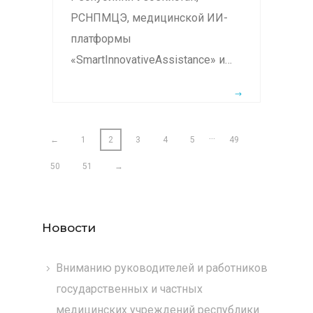
РСНПМЦЭ, медицинской ИИ-
платформы
«SmartInnovativeAssistance» и…
…
←
1
2
3
4
5
49
50
51
→
Новости
Вниманию руководителей и работников
государственных и частных
медицинских учреждений республики