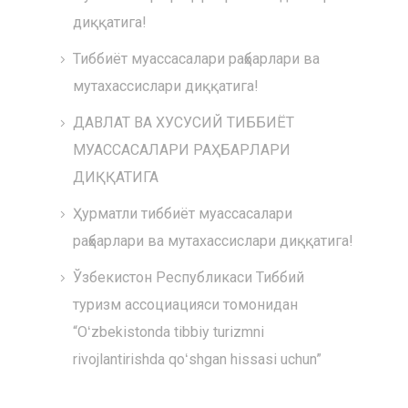
диққатига!
Тиббиёт муассасалари раҳбарлари ва
мутахассислари диққатига!
ДАВЛАТ ВА ХУСУСИЙ ТИББИЁТ
МУАССАСАЛАРИ РАҲБАРЛАРИ
ДИҚҚАТИГА
Ҳурматли тиббиёт муассасалари
раҳбарлари ва мутахассислари диққатига!
Ўзбекистон Республикаси Тиббий
туризм ассоциацияси томонидан
“Oʻzbekistonda tibbiy turizmni
rivojlantirishda qoʻshgan hissasi uchun”