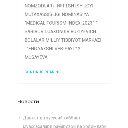
NOMZODLAR) № F.I.SH ISH JOYI
MUTAXASSISLIGI NOMINASIYA
“MEDICAL TOURISM INDEX-2023” 1
SABIROV DJAXONGIR RUZIYEVICH
BOLALAR MILLIY TIBBIYOT MARKAZI
“ENG YAXSHI VEB-SAYT” 2
MUSAYEVA…
CONTINUE READING...
Новости
Давлат ва хусусий тиббиёт
муассасалари раҳбарлари ва ходимлари