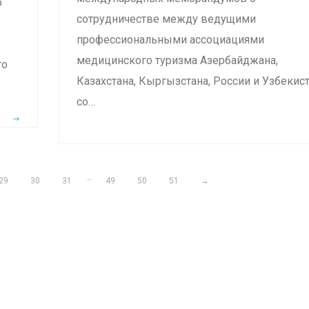
о
сотрудничестве между ведущими
профессиональными ассоциациями
медицинского туризма Азербайджана,
го
Казахстана, Кыргызстана, России и Узбекис
со…
…
29
30
31
49
50
51
→