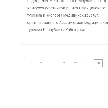
подведением итогов 2-го Республиканског
конкурса участников рынка медицинского
туризма и экспорта медицинских услуг,
организованного Ассоциацией медицинско
туризма Республики Узбекистан в…
…
←
1
2
3
25
26
27
28